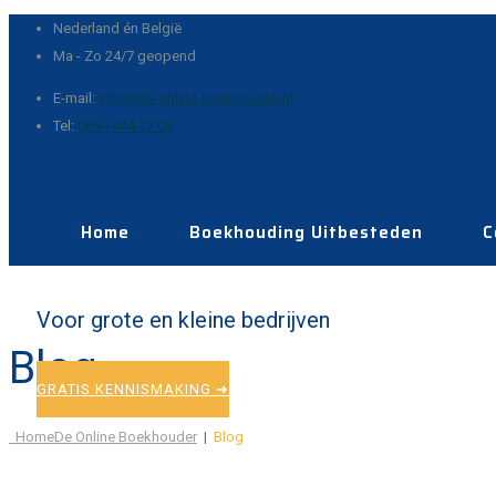
Nederland én België
Ma - Zo 24/7 geopend
5
E-mail:
info@de-online-boekhouder.nl
Tel:
085 - 444 17 09
Go
Administratie op afstand
Home
Boekhouding Uitbesteden
C
80+ tevreden klanten
Voor grote en kleine bedrijven
Blog
GRATIS KENNISMAKING ➜
Home
De Online Boekhouder
|
Blog