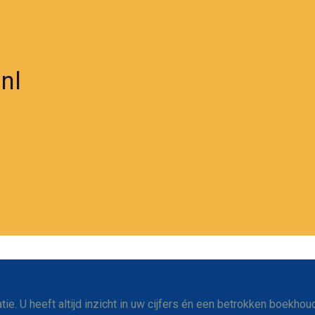
nl
. U heeft altijd inzicht in uw cijfers én een betrokken boekhoude