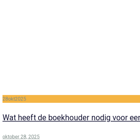
28
okt
2025
Wat heeft de boekhouder nodig voor een
Posted
oktober 28, 2025