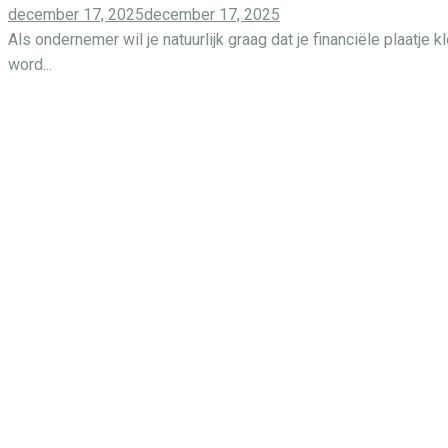
Posted
december 17, 2025
december 17, 2025
on
Als ondernemer wil je natuurlijk graag dat je financiële plaatje 
word...